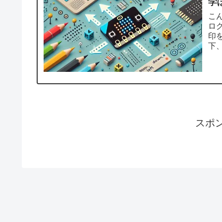
学
こん
ロ
印を
下
を..
スポ